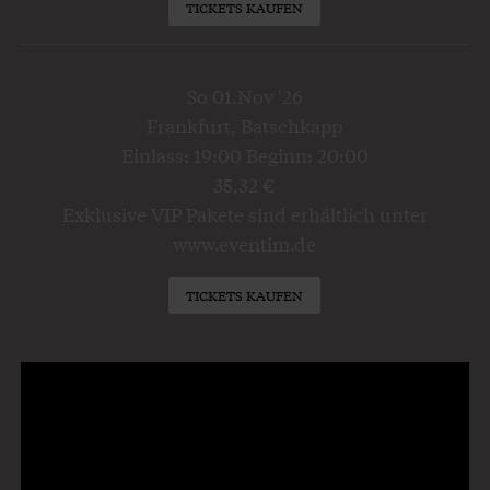
TICKETS KAUFEN
So 01.Nov '26
Frankfurt, Batschkapp
Einlass: 19:00 Beginn: 20:00
35,32 €
Exklusive VIP Pakete sind erhältlich unter
www.eventim.de
TICKETS KAUFEN