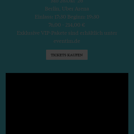
Mo 26.Okt '26
Berlin, Uber Arena
Einlass: 17:30 Beginn: 19:30
76,00 - 214,00 €
Exklusive VIP-Pakete sind erhältlich unter
eventim.de
TICKETS KAUFEN