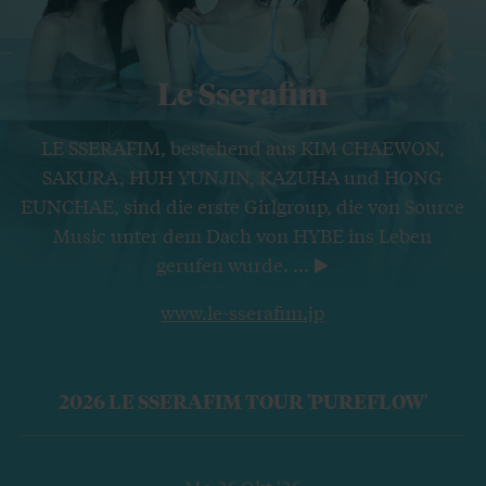
Le Sserafim
LE SSERAFIM, bestehend aus KIM CHAEWON,
SAKURA, HUH YUNJIN, KAZUHA und HONG
EUNCHAE, sind die erste Girlgroup, die von Source
Music unter dem Dach von HYBE ins Leben
gerufen wurde.
...
www.le-sserafim.jp
2026 LE SSERAFIM TOUR 'PUREFLOW'