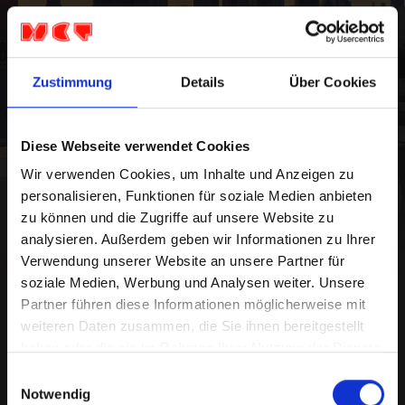
Zustimmung
Details
Über Cookies
Dogpark
Diese Webseite verwendet Cookies
Dogpark kommt nach Deutschland. Die Indie-
Wir verwenden Cookies, um Inhalte und Anzeigen zu
Alternative-Rock-Band Dogpark begann ihre
personalisieren, Funktionen für soziale Medien anbieten
Karriere in den Kellern und Hinterhöfen ihrer
zu können und die Zugriffe auf unsere Website zu
Universität in Virginia.
...
analysieren. Außerdem geben wir Informationen zu Ihrer
Verwendung unserer Website an unsere Partner für
https://www.dogparkofficial.com
soziale Medien, Werbung und Analysen weiter. Unsere
Partner führen diese Informationen möglicherweise mit
weiteren Daten zusammen, die Sie ihnen bereitgestellt
haben oder die sie im Rahmen Ihrer Nutzung der Dienste
Europa Tour
gesammelt haben.
Einwilligungsauswahl
Notwendig