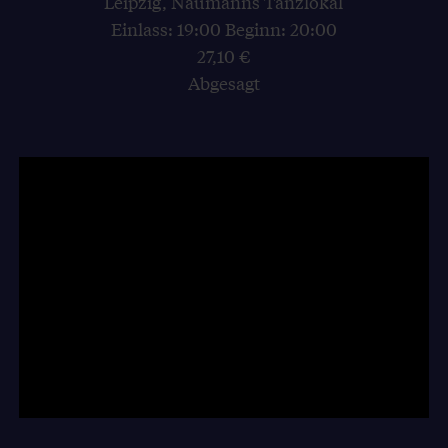
Leipzig, Naumanns Tanzlokal
Einlass: 19:00 Beginn: 20:00
27,10 €
Abgesagt