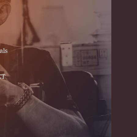
als
CT