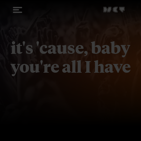
it's 'cause, baby
you're all I have